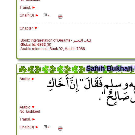
►
Transl.
►
Chain(0)
*
▼
Chapter
Book: Interpretation of Dreams - كتاب التعبير
Global Id: 6862
(6)
Arabic reference: Book 92, Hadith 7088
Sahih Bukhari 
ه وسلم فَقَالَ ‏"‏ إِنَّ أَخَاكِ
►
Arabic
ٌ صَالِحٌ ‏"‏‏.‏
▼
Arabic
No Tashkeel
►
Transl.
►
Chain(0)
*