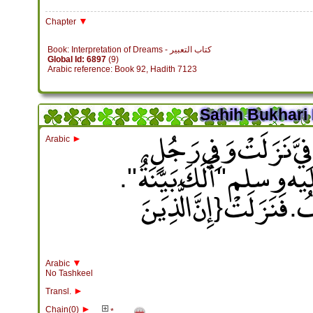
▼
Chapter
Book: Interpretation of Dreams - كتاب التعبير
Global Id: 6897
(9)
Arabic reference: Book 92, Hadith 7123
Sahih Bukhari 
 فِيَّ نَزَلَتْ وَفِي رَجُلٍ
►
Arabic
وسلم ‏"‏ أَلَكَ بَيِّنَةٌ ‏"‏‏.‏
‏.‏ فَنَزَلَتْ ‏{‏إِنَّ الَّذِينَ
▼
Arabic
No Tashkeel
►
Transl.
►
Chain(0)
*