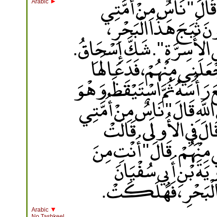
الَ ‏"‏ نَاسٌ مِنْ أُمَّتِي
►
Arabic
ونَ ثَبَجَ هَذَا الْبَحْرِ
لأَسِرَّةِ ‏"‏‏.‏ شَكَّ إِسْحَاقُ‏.‏
ْعَلَنِي مِنْهُمْ، فَدَعَا لَهَا
أْسَهُ ثُمَّ اسْتَيْقَظَ وَهْوَ
هِ قَالَ ‏"‏ نَاسٌ مِنْ أُمَّتِي
قَالَ فِي الأُولَى‏.‏ قَالَتْ
مِنْهُمْ‏.‏ قَالَ ‏"‏ أَنْتِ مِنَ
ِيَةَ بْنِ أَبِي سُفْيَانَ
الْبَحْرِ، فَهَلَكَتْ‏.‏
▼
Arabic
No Tashkeel