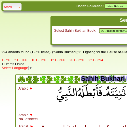
Hadith Collection:
click to
expand
Start!
Se
Select Sahih Bukhari Book:
294 ahadith found (1 - 50 listed). ('Sahih Bukhari [56. Fighting for the Cause of Alla
1 - 50
51 - 100
101 - 150
151 - 200
201 - 250
251 - 294
11 items Listed..
Select Language
▼
Sahih Bukhari 
َهُ ـ فَأَبْطَلَهُ النَّبِيُّ
►
Arabic
▼
Arabic
No Tashkeel
►
Transl.