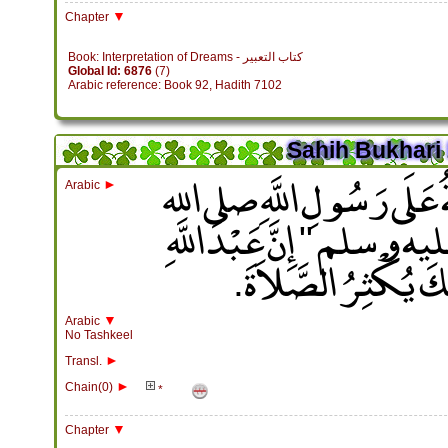
▼
Chapter
Book: Interpretation of Dreams - كتاب التعبير
Global Id: 6876
(7)
Arabic reference: Book 92, Hadith 7102
Sahih Bukhari 
عَلَى رَسُولِ اللَّهِ صلى الله
►
Arabic
سلم ‏ "‏ إِنَّ عَبْدَ اللَّهِ
لِكَ يُكْثِرُ الصَّلاَةَ‏.‏
▼
Arabic
No Tashkeel
►
Transl.
►
Chain(0)
*
▼
Chapter