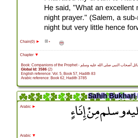
He said, "What an excellent 
night prayer." (Salem, a sub-
night but very little hence fo
►
Chain(0)
*
▼
Chapter
Book: Companions of the Prophet - اب النبى صلى الله عليه وسلم
Global Id: 3586
(2)
English reference: Vol. 5, Book 57, Hadith 83
Arabic reference: Book 62, Hadith 3785
Sahih Bukhari 
عليه وسلم مِنْ إِنَاءٍ
►
Arabic
▼
Arabic