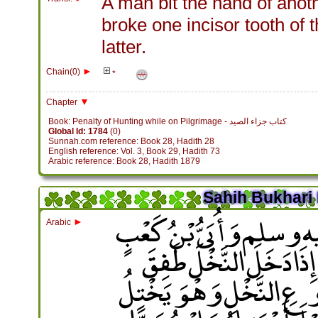
A man bit the hand of anoth
broke one incisor tooth of 
latter.
►
Chain(0)
*
▼
Chapter
Book: Penalty of Hunting while on Pilgrimage - كتاب جزاء الصيد
Global Id: 1784
(0)
Sunnah.com reference: Book 28, Hadith 28
English reference: Vol. 3, Book 29, Hadith 73
Arabic reference: Book 28, Hadith 1879
Sahih Bukhari 
ليه وسلم وَأُبَىُّ بْنُ كَعْبٍ
►
Arabic
 إِذَا دَخَلَ النَّخْلَ طَفِقَ
ِ النَّخْلِ وَهْوَ يَخْتِلُ