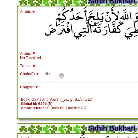
Sahih Bukhari 
َّهِ لأَنْ يَلِجَّ أَحَدُكُمْ
►
Arabic
يُعْطِيَ كَفَّارَتَهُ الَّتِي افْتَرَضَ
▼
Arabic
No Tashkeel
►
Transl.
►
Chain(0)
*
▼
Chapter
Book: Oaths and Vows - كتاب الأيمان والنذور
Global Id: 6494
(5)
Arabic reference: Book 83, Hadith 6707
Sahih Bukhari 