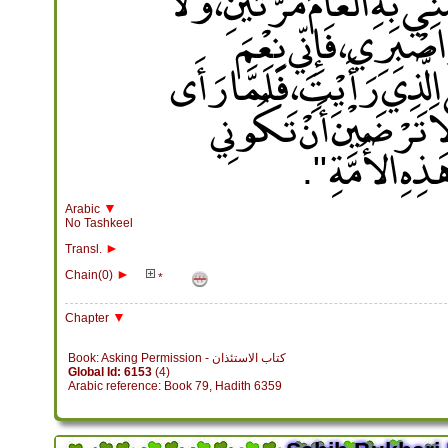
نِي بِهِ الْعَامَ مَرَّتَيْنِ، وَلاَ
َاصْبِرِي، فَإِنِّي نِعْمَ
الَّذِي رَأَيْتِ، فَلَمَّا رَأَى
لاَ تَرْضَيْنَ أَنْ تَكُونِي
هِ الأُمَّةِ ‏"‏‏.‏
▼
Arabic
No Tashkeel
►
Transl.
►
Chain(0)
*
▼
Chapter
Book: Asking Permission - كتاب الاستئذان
Global Id: 6153
(4)
Arabic reference: Book 79, Hadith 6359