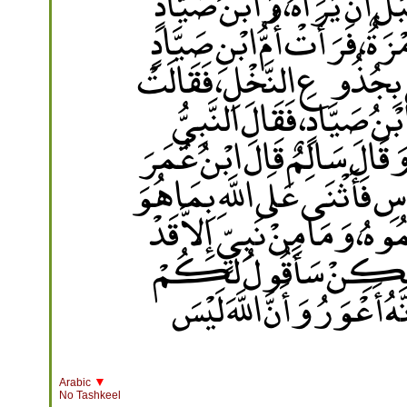
بْلَ أَنْ يَرَاهُ، وَابْنُ صَيَّادٍ
َةٌ، فَرَأَتْ أُمُّ ابْنِ صَيَّادٍ
ِجُذُوعِ النَّخْلِ، فَقَالَتْ
نُ صَيَّادٍ، فَقَالَ النَّبِيُّ
وَقَالَ سَالِمٌ قَالَ ابْنُ عُمَرَ
 فَأَثْنَى عَلَى اللَّهِ بِمَا هُوَ
ُمُوهُ، وَمَا مِنْ نَبِيٍّ إِلاَّ قَدْ
َهُ، وَلَكِنْ سَأَقُولُ لَكُمْ
َهُ أَعْوَرُ وَأَنَّ اللَّهَ لَيْسَ
▼
Arabic
No Tashkeel