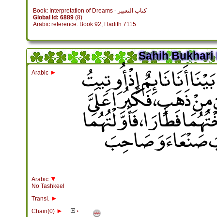
Book: Interpretation of Dreams - كتاب التعبير
Global Id: 6889
(8)
Arabic reference: Book 92, Hadith 7115
Sahih Bukhari 
نَا أَنَا نَائِمٌ إِذْ أُوتِيتُ
►
Arabic
ِنْ ذَهَبٍ، فَكَبُرَا عَلَىَّ
ْتُهُمَا فَطَارَا، فَأَوَّلْتُهُمَا
حِبَ صَنْعَاءَ وَصَاحِبَ
▼
Arabic
No Tashkeel
►
Transl.
►
Chain(0)
*