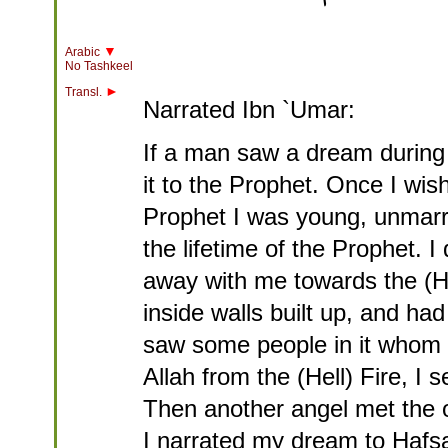
▼
Arabic
No Tashkeel
►
Transl.
Narrated Ibn `Umar:
If a man saw a dream during 
it to the Prophet. Once I wis
Prophet I was young, unmarr
the lifetime of the Prophet. 
away with me towards the (Hel
inside walls built up, and had
saw some people in it whom I
Allah from the (Hell) Fire, I 
Then another angel met the o
I narrated my dream to Hafsa 