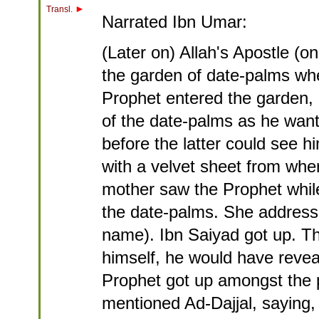
►
Transl.
Narrated Ibn Umar:
(Later on) Allah's Apostle (o
the garden of date-palms wh
Prophet entered the garden, 
of the date-palms as he wan
before the latter could see h
with a velvet sheet from whe
mother saw the Prophet while
the date-palms. She addresse
name). Ibn Saiyad got up. Th
himself, he would have reveal
Prophet got up amongst the p
mentioned Ad-Dajjal, saying, 