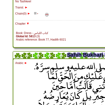
No Tashkeel
►
Transl.
►
Chain(0)
*
▼
Chapter
Book: Dress - كتاب اللباس
Global Id: 5813
(3)
Arabic reference: Book 77, Hadith 6021
Sahih Bukhari 
ِ صلى الله عليه وسلم سِرَّهُ‏.‏
►
Arabic
 عَلَيْكِ مِنَ الْحَقِّ لَمَّا
َتْنِي قَالَتْ أَمَّا حِينَ
َنَّ جِبْرِيلَ كَانَ يُعَارِضُهُ